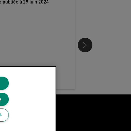
y
Blog Leitz
s
Carrières