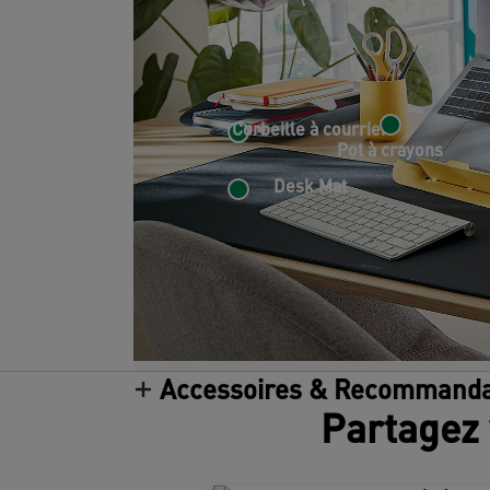
Corbeille à courrier
Pot à crayons
Desk Mat
Accessoires & Recommanda
Partagez 