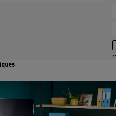
+10
r
j
Af
tiques