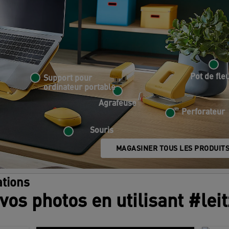
Pot de fle
Support pour
ordinateur portable
Agrafeuse
Perforateur
Souris
MAGASINER TOUS LES PRODUIT
tions
vos photos en utilisant #lei