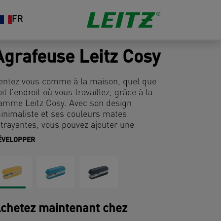
FR
Agrafeuse Leitz Cosy
entez vous comme à la maison, quel que
oit l’endroit où vous travaillez, grâce à la
amme Leitz Cosy. Avec son design
inimaliste et ses couleurs mates
ttrayantes, vous pouvez ajouter une
ouche d'élégance et de style à votre
ÉVELOPPER
space de travail. L'agrafeuse Cosy,
obuste et fiable, peut agrafer jusqu'à 30
euilles et est dotée de la technologie
revetée Direct Impact pour des résultats
arfaits à chaque fois. Cette agrafeuse
remium est votre complément idéal à la
chetez maintenant chez
aison ou au bureau pour vous assurer de