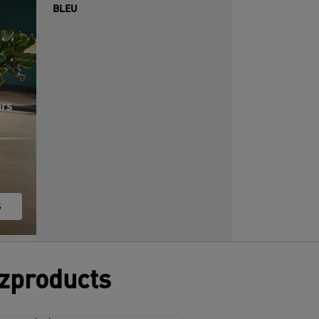
BLEU
urs
S
tzproducts