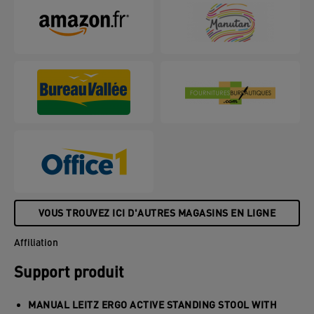
ergonomique réglable en hauteur a été conçu pour
vous permettre de rester actif lorsque vous êtes
assis à votre bureau, à la maison ou au travail. La
base arrondie du tabouret encourage le mouvement
actif en pivotant et en se balançant pendant que
vous travaillez, ce qui renforce votre dos et prévient
les courbatures et les douleurs. Réglage facile de la
hauteur sur 25 cm (57 - 82 cm) en appuyant sur le
bouton situé sous le siège pour obtenir la hauteur
d'assise idéale. La housse du siège est fabriquée à
partir de matériaux 100% recyclés et la base en
caoutchouc antidérapante empêche le tabouret de
glisser tout en protégeant vos sols. La conception
légère et la poignée de transport située sous le
VOUS TROUVEZ ICI D'AUTRES MAGASINS EN LIGNE
siège permettent de le déplacer facilement d'une
pièce à l'autre et de le ranger sous un bureau. Ce
Affiliation
tabouret moderne et minimaliste est idéal pour la
maison ou le bureau afin d'améliorer le confort et
Support produit
de maximiser la productivité. Notre mission est de
fournir des solutions qui vous permettent aux de
MANUAL LEITZ ERGO ACTIVE STANDING STOOL WITH