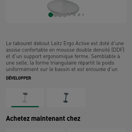
Le tabouret debout Leitz Ergo Active est doté d'une
assise confortable en mousse double densité (DDF)
et d'un support ergonomique ferme. Semblable à
une selle, la forme triangulaire répartit le poids
uniformément sur le bassin et est entourée d'un
rembourrage en mousse souple pour réduire la
DÉVELOPPER
pression sur les cuisses et les jambes. L'assise de
9 cm d'épaisseur est conçue pour le confort et peut
être utilisée penchée ou complètement assise, ce
qui vous encourage à vous asseoir plus droit, offrant
une expérience d'assise ultra confortable similaire à
celle d'un coussin de siège. Développé en
Achetez maintenant chez
collaboration avec l'Institut pour la santé et
l'ergonomie (IGR), ce tabouret de bureau