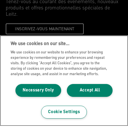
Tenez-vous au courant des événements, nouveaux
produits et offres promotionnelles spéciales de
Leitz.
INSCRIVEZ-VOUS MAINTENANT
We use cookies on our site…
Avis de confidentialité
We use cookies on our website to enhance your browsing
Cookies
experience by remembering your preferences and repeat
visits. By clicking “Accept All Cookies”, you agree to the
Avis légal
storing of cookies on your device to enhance site navigation,
Impression
analyse site usage, and assist in our marketing efforts.
Gérer mes données
Necessary Only
Accept All
Blog Leitz
Carrières
Leitz EasyPrint
Cookie Settings
Support client