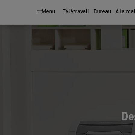
Ergonomie
Destructeurs de
Menu
Télétravail
Bureau
A la ma
papier
De