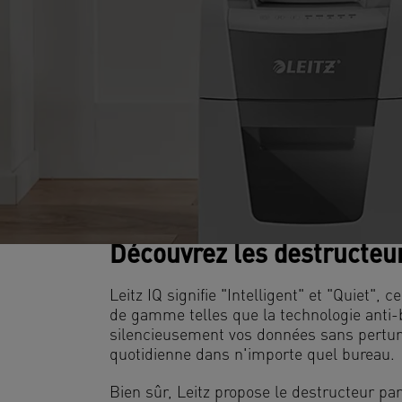
Découvrez les destructeur
Leitz IQ signifie "Intelligent" et "Quiet"
de gamme telles que la technologie anti-bo
silencieusement vos données sans perturbe
quotidienne dans n'importe quel bureau.
Bien sûr, Leitz propose le destructeur par