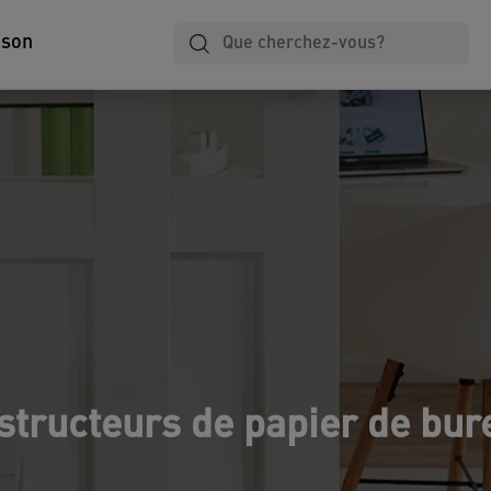
Plastification
Cahiers
Classement
ison
structeurs de papier de bur