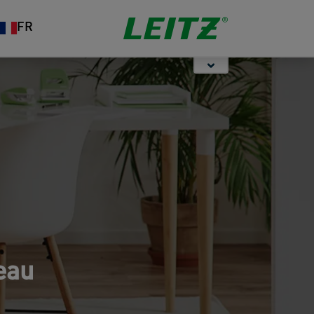
Rangement
Agrafeuses et
Organisation
FR
Perforateurs
eau