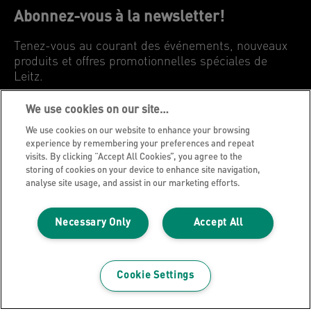
Abonnez-vous à la newsletter!
Tenez-vous au courant des événements, nouveaux
produits et offres promotionnelles spéciales de
Leitz.
We use cookies on our site…
INSCRIVEZ-VOUS MAINTENANT
We use cookies on our website to enhance your browsing
experience by remembering your preferences and repeat
Avis de confidentialité
visits. By clicking “Accept All Cookies”, you agree to the
storing of cookies on your device to enhance site navigation,
Cookies
analyse site usage, and assist in our marketing efforts.
Avis légal
Impression
Necessary Only
Accept All
Gérer mes données
Blog Leitz
Cookie Settings
Carrières