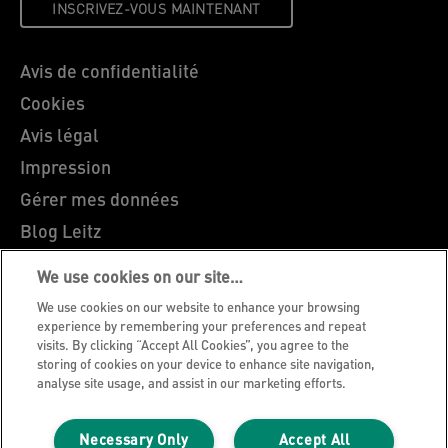
INSCRIVEZ-VOUS MAINTENANT
Avis de confidentialité
Cookies
Avis légal
Impression
Gérer mes données
Blog Leitz
Carrières
We use cookies on our site…
Leitz EasyPrint
We use cookies on our website to enhance your browsing
Support client
experience by remembering your preferences and repeat
visits. By clicking “Accept All Cookies”, you agree to the
Guide du recyclage des emballages
storing of cookies on your device to enhance site navigation,
analyse site usage, and assist in our marketing efforts.
Conditions de garantie
Déclarations de conformité
Necessary Only
Accept All