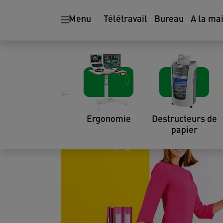
Menu
Télétravail
Bureau
A la ma
Vous croyez au pouvoir du design
de notre développement produit
flux de travail optimal, procuran
Ergonomie
Destructeurs de
papier