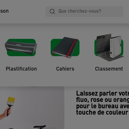
ison
Découvrez la force de notre design 
 ? Nous, oui ! C’est la raison pour laquelle 
s. Nous associons la fonction, la forme et l
t un effet WOW garanti au bureau, plus de con
de style pour le travail au quotidien.
Plastification
Cahiers
Classement
Plus d’effets
Laissez parler vot
fluo, rose ou ora
pour le bureau ave
touche de couleur 