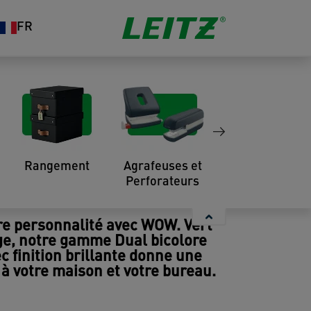
FR
!
le design est un aspect essentiel
a couleur de manière à créer un
fort en voyages d'affaires et plus
Rangement
Agrafeuses et
Organisation
Perforateurs
 WOW
re personnalité avec WOW. Vert
nge, notre gamme Dual bicolore
c finition brillante donne une
à votre maison et votre bureau.