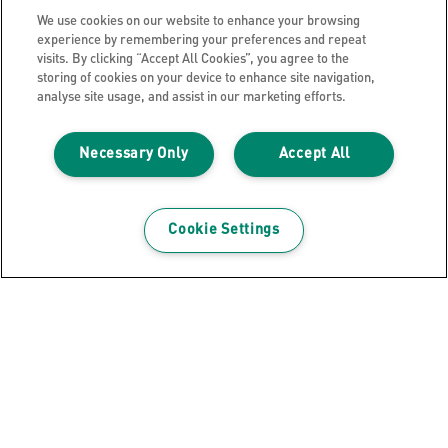
We use cookies on our website to enhance your browsing
experience by remembering your preferences and repeat
Avis de confidentialité
visits. By clicking “Accept All Cookies”, you agree to the
storing of cookies on your device to enhance site navigation,
Cookies
analyse site usage, and assist in our marketing efforts.
Avis légal
Impression
Necessary Only
Accept All
Gérer mes données
Blog Leitz
Cookie Settings
Carrières
Leitz EasyPrint
Support client
Guide du recyclage des emballages
Conditions de garantie
Déclarations de conformité
Plan du site