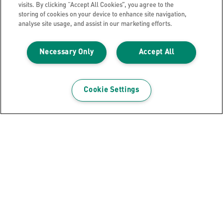
visits. By clicking “Accept All Cookies”, you agree to the
Cookies
storing of cookies on your device to enhance site navigation,
analyse site usage, and assist in our marketing efforts.
Avis légal
Impression
Necessary Only
Accept All
Gérer mes données
Blog Leitz
Carrières
Cookie Settings
Leitz EasyPrint
Support client
Guide du recyclage des emballages
Conditions de garantie
Déclarations de conformité
Plan du site
©2026 ACCO Brands