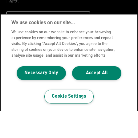
Leitz.
INSCRIVEZ-VOUS MAINTENANT
We use cookies on our site…
We use cookies on our website to enhance your browsing
Avis de confidentialité
experience by remembering your preferences and repeat
visits. By clicking “Accept All Cookies”, you agree to the
Cookies
storing of cookies on your device to enhance site navigation,
analyse site usage, and assist in our marketing efforts.
Avis légal
Impression
Necessary Only
Accept All
Gérer mes données
Blog Leitz
Carrières
Cookie Settings
Leitz EasyPrint
Support client
Guide du recyclage des emballages
Conditions de garantie