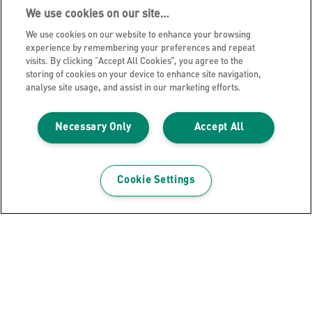
We use cookies on our site…
We use cookies on our website to enhance your browsing
experience by remembering your preferences and repeat
visits. By clicking “Accept All Cookies”, you agree to the
storing of cookies on your device to enhance site navigation,
analyse site usage, and assist in our marketing efforts.
Abonnez-vous à la newsletter!
Necessary Only
Accept All
Tenez-vous au courant des événements, nouveaux
produits et offres promotionnelles spéciales de
Leitz. En consultant simplement votre boîte mail!
Cookie Settings
INSCRIVEZ-VOUS MAINTENANT
Avis de confidentialité
Cookies
Avis légal