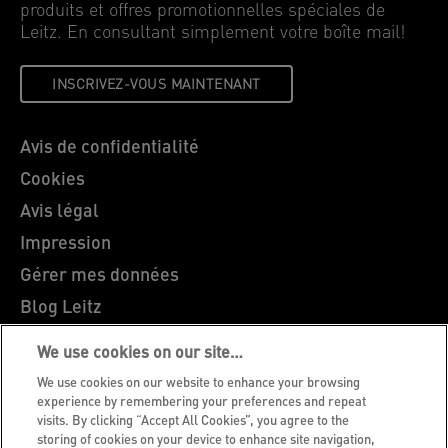
produits et offres promotionnelles spéciales de
Leitz. En consultant simplement votre boîte mail!
INSCRIVEZ-VOUS MAINTENANT
Avis de confidentialité
Cookies
Avis légal
Impression
Gérer mes données
Blog Leitz
Carrières
We use cookies on our site…
Leitz EasyPrint
We use cookies on our website to enhance your browsing
Support client
experience by remembering your preferences and repeat
visits. By clicking “Accept All Cookies”, you agree to the
Guide du recyclage des emballages
storing of cookies on your device to enhance site navigation,