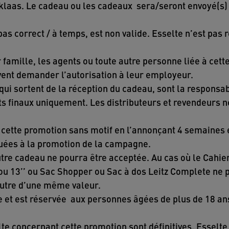
klaas. Le cadeau ou les cadeaux sera/seront envoyé(s) 
as correct / à temps, est non valide. Esselte n’est pas
famille, les agents ou toute autre personne liée à cett
vent demander l’autorisation à leur employeur.
ui sortent de la réception du cadeau, sont la responsabi
ts finaux uniquement. Les distributeurs et revendeurs n
er cette promotion sans motif en l’annonçant 4 semaines
quées à la promotion de la campagne.
tre cadeau ne pourra être acceptée. Au cas où le Cahie
ou 13’’ ou Sac Shopper ou Sac à dos Leitz Complete ne p
autre d’une même valeur.
e et est réservée aux personnes âgées de plus de 18 ans
te concernant cette promotion sont définitives. Esselte s