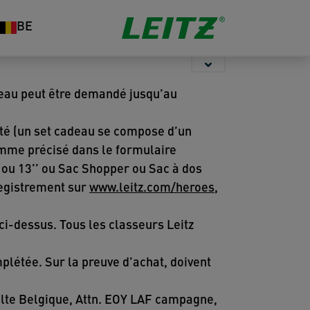
Rangement
Agrafeuses et
Organisation
BE
Perforateurs
deau peut être demandé jusqu’au
té (un set cadeau se compose d’un
omme précisé dans le formulaire
ou 13’’ ou Sac Shopper ou Sac à dos
registrement sur
www.leitz.com/heroes
,
ci-dessus. Tous les classeurs Leitz
létée. Sur la preuve d’achat, doivent
selte Belgique, Attn. EOY LAF campagne,