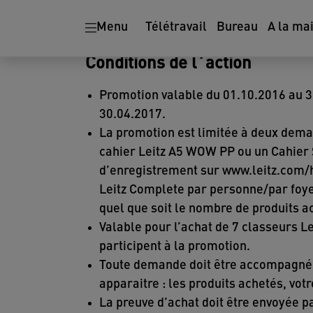
Ergonomie
Destructeurs de
Menu
Télétravail
Bureau
A la ma
papier
Conditions de l´action
Promotion valable du 01.10.2016 au 3
30.04.2017.
La promotion est limitée à deux dema
cahier Leitz A5 WOW PP ou un Cahier 
d’enregistrement sur www.leitz.com/h
Leitz Complete par personne/par foye
quel que soit le nombre de produits a
Valable pour l’achat de 7 classeurs L
participent à la promotion.
Toute demande doit être accompagnée 
apparaitre : les produits achetés, vot
La preuve d’achat doit être envoyée p