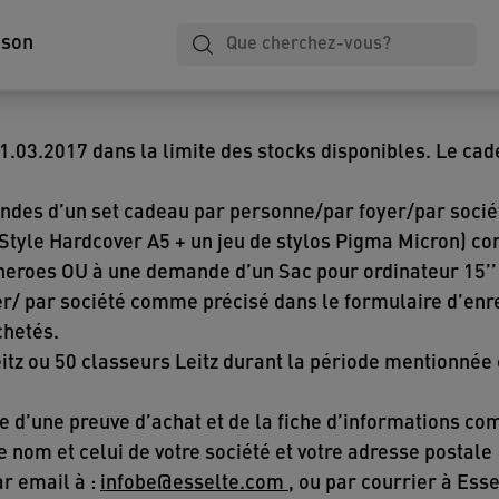
Plastification
Cahiers
Classement
ison
1.03.2017 dans la limite des stocks disponibles. Le ca
ndes d’un set cadeau par personne/par foyer/par socié
Style Hardcover A5 + un jeu de stylos Pigma Micron) c
eroes OU à une demande d’un Sac pour ordinateur 15’’ 
r/ par société comme précisé dans le formulaire d’en
chetés.
eitz ou 50 classeurs Leitz durant la période mentionnée 
d’une preuve d’achat et de la fiche d’informations comp
re nom et celui de votre société et votre adresse postale
ar email à :
infobe@esselte.com
, ou par courrier à Es