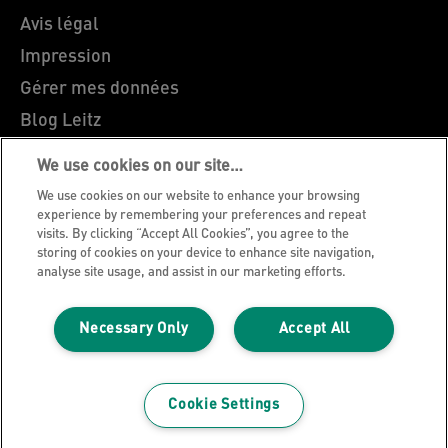
Avis légal
Impression
Gérer mes données
Blog Leitz
Carrières
We use cookies on our site…
Leitz EasyPrint
We use cookies on our website to enhance your browsing
Support client
experience by remembering your preferences and repeat
visits. By clicking “Accept All Cookies”, you agree to the
Guide du recyclage des emballages
storing of cookies on your device to enhance site navigation,
analyse site usage, and assist in our marketing efforts.
Conditions de garantie
Déclarations de conformité
Necessary Only
Accept All
Plan du site
©2026 ACCO Brands
Cookie Settings