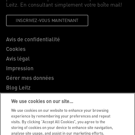
Leitz. En consultant simplement votre boîte mail!
INSCRIVEZ-VOUS MAINTENANT
Avis de confidentialité
Cookies
Avis légal
Impression
Gérer mes données
Blog Leitz
Carrières
We use cookies on our site…
Leitz EasyPrint
We use cookies on our website to enhance your browsing
Support client
experience by remembering your preferences and repeat
visits. By clicking “Accept All Cookies”, you agree to the
Guide du recyclage des emballages
storing of cookies on your device to enhance site navigation,
analyse site usage, and assist in our marketing efforts.