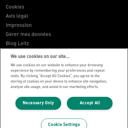
Cookies
Avis légal
Impression
Gérer mes données
Blog Leitz
Carrières
We use cookies on our site…
Leitz EasyPrint
We use cookies on our website to enhance your browsing
Support client
experience by remembering your preferences and repeat
visits. By clicking “Accept All Cookies”, you agree to the
Guide du recyclage des emballages
storing of cookies on your device to enhance site navigation,
analyse site usage, and assist in our marketing efforts.
Conditions de garantie
Déclarations de conformité
Necessary Only
Accept All
Plan du site
©2026 ACCO Brands
Cookie Settings