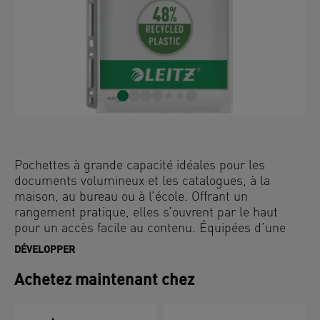
Pochettes à grande capacité idéales pour les
documents volumineux et les catalogues, à la
maison, au bureau ou à l’école. Offrant un
rangement pratique, elles s’ouvrent par le haut
pour un accès facile au contenu. Équipées d’une
bande de classement métallique universelle à 6
DÉVELOPPER
trous robuste, elles maintiennent même les
documents lourds en place. Capacité jusqu’à 200
Achetez maintenant chez
feuilles A4. Conçues pour une utilisation répétée. Le
matériau sans acide protège les documents, tandis