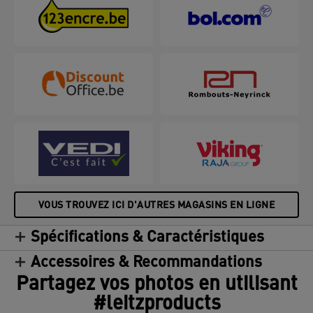
que la finition transparente antireflet garantit une
lecture facile. Fabriquées en plastique PVC
contenant 48% de matière recyclée pré-
consommation, audité et certifié par UL.
VOUS TROUVEZ ICI D'AUTRES MAGASINS EN LIGNE
Spécifications & Caractéristiques
Accessoires & Recommandations
Partagez vos photos en utilisant
#leitzproducts