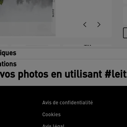
A
v
l
n
+8
tiques
tions
vos photos en utilisant #lei
Avis de confidentialité
Cookies
Avis légal