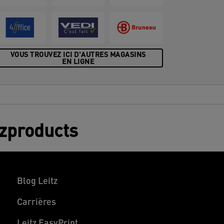
vec la nouvelle gamme Leitz Recycle,
ous pouvez contribuer à améliorer
'environnement de votre bureau et celui de
otre planète.
VOUS TROUVEZ ICI D'AUTRES MAGASINS
EN LIGNE
tzproducts
Blog Leitz
Carrières
Leitz EasyPrint