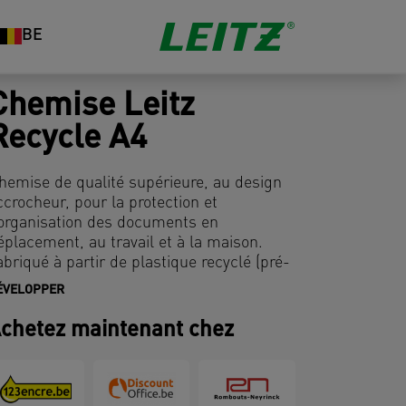
BE
Chemise Leitz
Recycle A4
hemise de qualité supérieure, au design
ccrocheur, pour la protection et
'organisation des documents en
éplacement, au travail et à la maison.
abriqué à partir de plastique recyclé (pré-
onsommation), audité et certifié par UL et
ÉVELOPPER
00% recyclable. Cette chemise robuste
omplète parfaitement les autres produits
chetez maintenant chez
e la gamme Leitz Recycle et est conçu
our durer. Des accessoires de bureau
cologiques, modernes et contemporains,
our embellir votre maison et votre bureau.