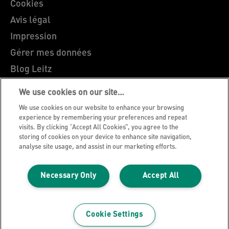
Cookies
Avis légal
Impression
Gérer mes données
Blog Leitz
Carrières
We use cookies on our site…
Leitz EasyPrint
We use cookies on our website to enhance your browsing
Support client
experience by remembering your preferences and repeat
visits. By clicking “Accept All Cookies”, you agree to the
Guide du recyclage des emballages
storing of cookies on your device to enhance site navigation,
analyse site usage, and assist in our marketing efforts.
Conditions de garantie
Déclarations de conformité
Necessary Only
Accept All
Plan du site
©2026 ACCO Brands
Cookie Settings