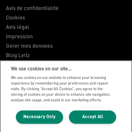
Avis de confidentialité
Cookies
Avis légal
Impression
Gérer mes données
Blog Leitz
Carrières
We use cookies on our site…
Leitz EasyPrint
We use cookies on our website to enhance your browsing
Support client
experience by remembering your preferences and repeat
visits. By clicking “Accept All Cookies”, you agree to the
Guide du recyclage des emballages
storing of cookies on your device to enhance site navigation,
analyse site usage, and assist in our marketing efforts.
Conditions de garantie
Déclarations de conformité
Necessary Only
Accept All
Plan du site