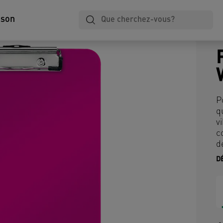
ison
P
q
v
c
d
D