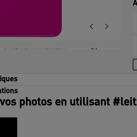
A
+7
tiques
tions
vos photos en utilisant #lei