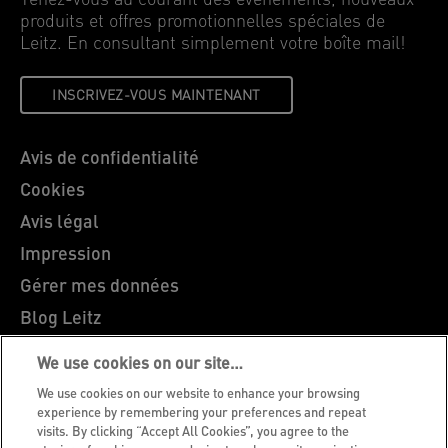
Tenez-vous au courant des événements, nouveaux
produits et offres promotionnelles spéciales de
Leitz. En consultant simplement votre boîte mail!
INSCRIVEZ-VOUS MAINTENANT
Avis de confidentialité
Cookies
Avis légal
Impression
Gérer mes données
Blog Leitz
Carrières
We use cookies on our site…
Leitz EasyPrint
We use cookies on our website to enhance your browsing
Support client
experience by remembering your preferences and repeat
visits. By clicking “Accept All Cookies”, you agree to the
Guide du recyclage des emballages