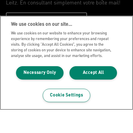
Leitz. En consultant simplement votre boîte mail!
INSCRIVEZ-VOUS MAINTENANT
We use cookies on our site…
We use cookies on our website to enhance your browsing
Avis de confidentialité
experience by remembering your preferences and repeat
visits. By clicking “Accept All Cookies”, you agree to the
Cookies
storing of cookies on your device to enhance site navigation,
Avis légal
analyse site usage, and assist in our marketing efforts.
Impression
Necessary Only
Accept All
Gérer mes données
Blog Leitz
Carrières
Cookie Settings
Leitz EasyPrint
Support client
Guide du recyclage des emballages
Conditions de garantie