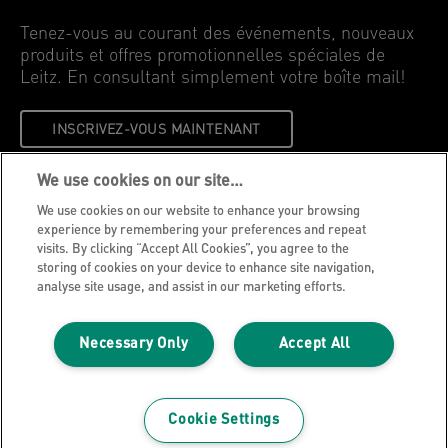
Tenez-vous au courant des événements, nouveaux
produits et offres promotionnelles spéciales de
Leitz. En consultant simplement votre boîte mail!
INSCRIVEZ-VOUS MAINTENANT
We use cookies on our site…
Avis de confidentialité
We use cookies on our website to enhance your browsing
Cookies
experience by remembering your preferences and repeat
visits. By clicking “Accept All Cookies”, you agree to the
Avis légal
storing of cookies on your device to enhance site navigation,
Impression
analyse site usage, and assist in our marketing efforts.
Gérer mes données
Necessary Only
Accept All
Blog Leitz
Carrières
Leitz EasyPrint
Cookie Settings