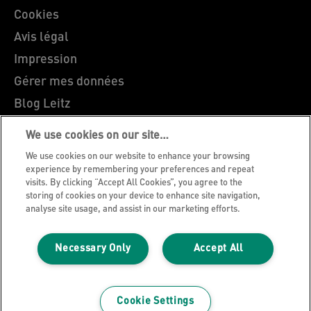
Cookies
Avis légal
Impression
Gérer mes données
Blog Leitz
Carrières
We use cookies on our site…
Leitz EasyPrint
We use cookies on our website to enhance your browsing
Support client
experience by remembering your preferences and repeat
visits. By clicking “Accept All Cookies”, you agree to the
Guide du recyclage des emballages
storing of cookies on your device to enhance site navigation,
analyse site usage, and assist in our marketing efforts.
Conditions de garantie
Déclarations de conformité
Necessary Only
Accept All
Plan du site
©2026 ACCO Brands
Cookie Settings