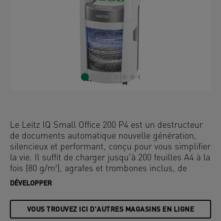
Le Leitz IQ Small Office 200 P4 est un destructeur
de documents automatique nouvelle génération,
silencieux et performant, conçu pour vous simplifier
la vie. Il suffit de charger jusqu'à 200 feuilles A4 à la
fois (80 g/m²), agrafes et trombones inclus, de
fermer le couvercle et de poursuivre sa journée.
DÉVELOPPER
Une destruction intelligente, entièrement
automatique, sans la moindre contrainte.
VOUS TROUVEZ ICI D'AUTRES MAGASINS EN LIGNE