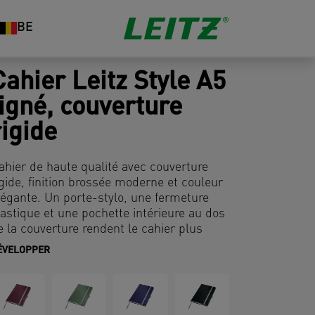
BE
Cahier Leitz Style A5
ligné, couverture
rigide
ahier de haute qualité avec couverture
igide, finition brossée moderne et couleur
légante. Un porte-stylo, une fermeture
lastique et une pochette intérieure au dos
e la couverture rendent le cahier plus
onctionnel.
ÉVELOPPER