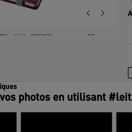
A
+4
tiques
vos photos en utilisant #lei