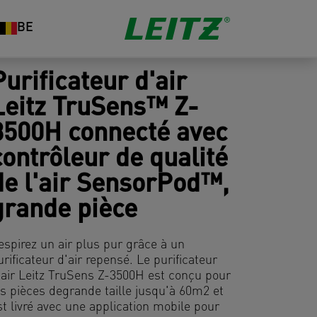
BE
Purificateur d'air
Leitz TruSens™ Z-
3500H connecté avec
contrôleur de qualité
de l'air SensorPod™,
grande pièce
espirez un air plus pur grâce à un
urificateur d'air repensé. Le purificateur
’air Leitz TruSens Z-3500H est conçu pour
es pièces degrande taille jusqu'à 60m2 et
st livré avec une application mobile pour