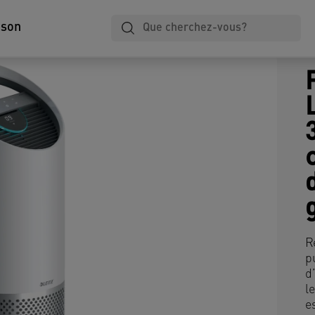
ison
R
p
d
l
e