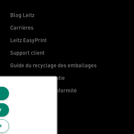
Blog Leitz
Carrières
Leitz EasyPrint
Support client
Guide du recyclage des emballages
Conditions de garantie
Déclarations de conformité
Plan du site
y
s