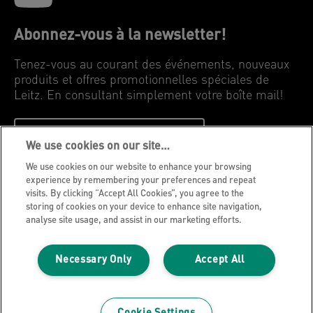
Abonnez-vous à la newsletter!
Tenez-vous au courant des événements, nouveaux
produits et offres promotionnelles spéciales de
Leitz. En consultant simplement votre boîte mail!
INSCRIVEZ-VOUS MAINTENANT
We use cookies on our site…
We use cookies on our website to enhance your browsing
Avis de confidentialité
experience by remembering your preferences and repeat
visits. By clicking “Accept All Cookies”, you agree to the
Cookies
storing of cookies on your device to enhance site navigation,
Avis légal
analyse site usage, and assist in our marketing efforts.
Impression
Necessary Only
Accept All
Gérer mes données
Blog Leitz
Carrières