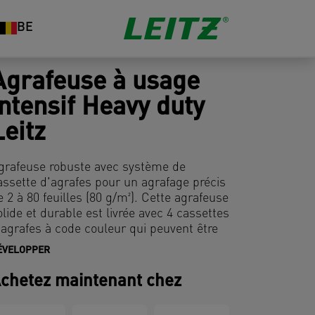
BE
Agrafeuse à usage
intensif Heavy duty
Leitz
grafeuse robuste avec système de
assette d'agrafes pour un agrafage précis
e 2 à 80 feuilles (80 g/m²). Cette agrafeuse
olide et durable est livrée avec 4 cassettes
'agrafes à code couleur qui peuvent être
acilement interchangées à l'aide du
ÉVELOPPER
écanisme de recharge à chargement
rontal. Idéale pour le bureau, les salles de
chetez maintenant chez
ourrier et autres espaces communs,
’agrafeuse peut être utilisée pour des