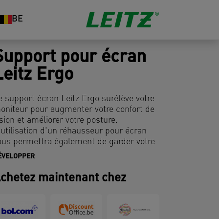
BE
Support pour écran
Leitz Ergo
e support écran Leitz Ergo surélève votre
oniteur pour augmenter votre confort de
ision et améliorer votre posture.
'utilisation d'un réhausseur pour écran
ous permettra également de garder votre
ureau organisé et désencombré en
ÉVELOPPER
ournissant un espace de rangement pour
otre clavier et d'autres éléments
chetez maintenant chez
ssentiels au quotidien. Avec son design
inimaliste et sa finition mate, ce support
cran élégant améliorera votre santé et
otre bien-être en créant sans effort une