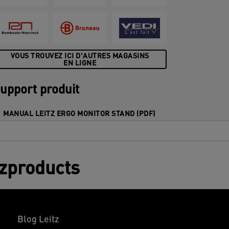
onfiguration de travail parfaite. À
ombiner avec les autres produits Leitz
rgo pour un espace de travail chaleureux
t polyvalent vous permettant de rester
ynamique toute la journée.
VOUS TROUVEZ ICI D'AUTRES MAGASINS
EN LIGNE
upport produit
MANUAL LEITZ ERGO MONITOR STAND (PDF)
tzproducts
Blog Leitz