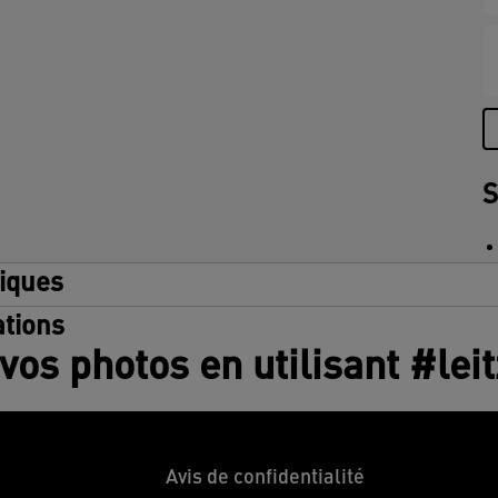
c
c
E
e
d
S
tiques
tions
vos photos en utilisant #lei
Avis de confidentialité