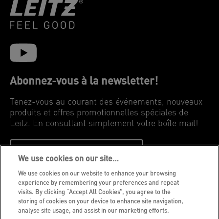
Abonnez-vous à la newsletter!
Tenez-vous au courant des événements, nouveaux
produits et offres promotionnelles spéciales de
Leitz. En consultant simplement votre boîte mail!
INSCRIVEZ-VOUS MAINTENANT
We use cookies on our site…
We use cookies on our website to enhance your browsing
Avis de confidentialité
experience by remembering your preferences and repeat
visits. By clicking “Accept All Cookies”, you agree to the
Cookies
storing of cookies on your device to enhance site navigation,
Avis légal
analyse site usage, and assist in our marketing efforts.