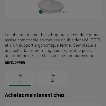
Le tabouret debout Leitz Ergo Active est doté d'une
assise confortable en mousse double densité (DDF)
et d'un support ergonomique ferme. Semblable à
une selle, la forme triangulaire répartit le poids
uniformément sur le bassin et est entourée d'un
rembourrage en mousse souple pour réduire la
DÉVELOPPER
pression sur les cuisses et les jambes. L'assise de
9 cm d'épaisseur est conçue pour le confort et peut
être utilisée penchée ou complètement assise, ce
qui vous encourage à vous asseoir plus droit, offrant
une expérience d'assise ultra confortable similaire à
celle d'un coussin de siège. Développé en
Achetez maintenant chez
collaboration avec l'Institut pour la santé et
l'ergonomie (IGR), ce tabouret de bureau