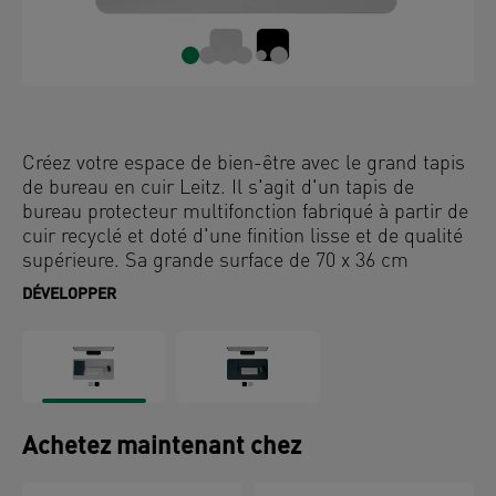
Créez votre espace de bien-être avec le grand tapis
de bureau en cuir Leitz. Il s'agit d'un tapis de
bureau protecteur multifonction fabriqué à partir de
cuir recyclé et doté d'une finition lisse et de qualité
supérieure. Sa grande surface de 70 x 36 cm
permet d'accueillir un clavier, une souris, un bloc-
DÉVELOPPER
notes et des accessoires. Elle est compatible avec
toutes les souris laser et optiques.
Il protège votre bureau des rayures, des éraflures et
des éclaboussures tout en gardant votre bureau
bien rangé. Matériau solide et durable fabriqué à
Achetez maintenant chez
partir de déchets de cuir recyclés. Conception de
haute qualité, fabriquée en Allemagne, avec une