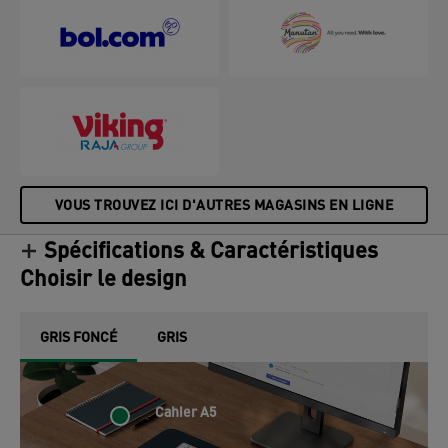
surface lisse et mate, des coins arrondis et un
support antidérapant. Emballage sans plastique.
S'adapte parfaitement à tout bureau de taille
standard et à la station de travail compacte Leitz
Ergo FEEL GOOD avec Leitz.
VOUS TROUVEZ ICI D'AUTRES MAGASINS EN LIGNE
Spécifications & Caractéristiques
Choisir le design
GRIS FONCÉ
GRIS
Cahier A5