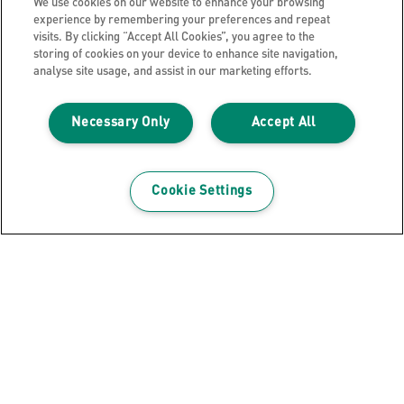
We use cookies on our website to enhance your browsing
experience by remembering your preferences and repeat
visits. By clicking “Accept All Cookies”, you agree to the
storing of cookies on your device to enhance site navigation,
analyse site usage, and assist in our marketing efforts.
Necessary Only
Accept All
Cookie Settings
Corbeille à courrier Leitz Cosy, Lot
de 3
VOIR LE PRODUIT
OÙ ACHETER