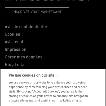
INSCRIVEZ-VOUS MAINTENANT
Avis de confidentialité
Cookies
Avis légal
Impression
Gérer mes données
Blog Leitz
Carrières
We use cookies on our site…
Leitz EasyPrint
We use cookies on our website to enhance your browsing
Support client
experience by remembering your preferences and repeat
visits. By clicking “Accept All Cookies”, you agree to the
Guide du recyclage des emballages
storing of cookies on your device to enhance site navigation,
analyse site usage, and assist in our marketing efforts.
Conditions de garantie