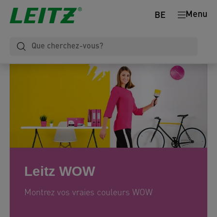
Menu
BE
Leitz WOW
Montrez vos vraies couleurs WOW