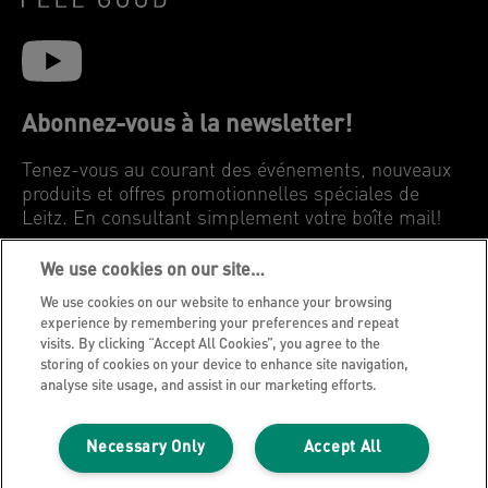
Abonnez-vous à la newsletter!
Tenez-vous au courant des événements, nouveaux
produits et offres promotionnelles spéciales de
Leitz. En consultant simplement votre boîte mail!
We use cookies on our site…
INSCRIVEZ-VOUS MAINTENANT
We use cookies on our website to enhance your browsing
experience by remembering your preferences and repeat
Avis de confidentialité
visits. By clicking “Accept All Cookies”, you agree to the
storing of cookies on your device to enhance site navigation,
Cookies
analyse site usage, and assist in our marketing efforts.
Avis légal
Impression
Necessary Only
Accept All
Gérer mes données