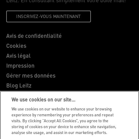
Leitz. En consultant simplement votre boîte mail!
INSCRIVEZ-VOUS MAINTENANT
Avis de confidentialité
Cookies
Avis légal
Impression
Gérer mes données
Blog Leitz
Carrières
We use cookies on our site…
Leitz EasyPrint
We use cookies on our website to enhance your browsing
Support client
experience by remembering your preferences and repeat
visits. By clicking “Accept All Cookies”, you agree to the
Guide du recyclage des emballages
storing of cookies on your device to enhance site navigation,
analyse site usage, and assist in our marketing efforts.
Conditions de garantie