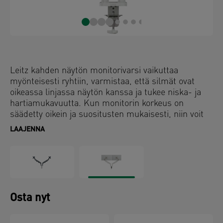
Leitz kahden näytön monitorivarsi vaikuttaa
myönteisesti ryhtiin, varmistaa, että silmät ovat
oikeassa linjassa näytön kanssa ja tukee niska- ja
hartiamukavuutta. Kun monitorin korkeus on
säädetty oikein ja suositusten mukaisesti, niin voit
nauttia ihanteellisesta ergonomisesta asennosta.
LAAJENNA
Monitori pysyy vakaana kaikilla korkeuksilla ja
kaikissa kulmissa, ja sen asentoa voi helposti
vaihtaa vaaka- ja pystyasennon välillä. Sen design
on ihanteellinen, kun tilaa on vähän käytössä, ja se
vapauttaa arvokasta työpöytätilaa. Lyhyen varren
ansiosta näyttö on mahdollista asettaa hyvin lähellä
Osta nyt
seinää mahdollistaen maksimaallisen tilan säästön.
Ergonomisesti suunniteltu edistämään hyvinvointia