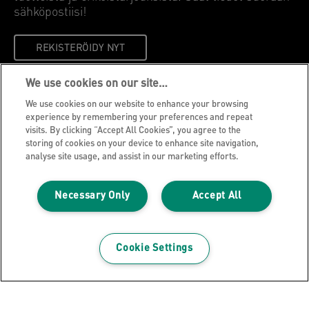
sähköpostiisi!
REKISTERÖIDY NYT
We use cookies on our site…
Tietosuojailmoitus
We use cookies on our website to enhance your browsing
Evästeet
experience by remembering your preferences and repeat
visits. By clicking “Accept All Cookies”, you agree to the
Oikeudellinen huomautus
storing of cookies on your device to enhance site navigation,
Jälki
analyse site usage, and assist in our marketing efforts.
Hallitse tietojani
Necessary Only
Accept All
Leitz Blogi
Ammatti
Leitz EasyPrint
Cookie Settings
Asiakastuki
Pakkausten kierrätysohjeet