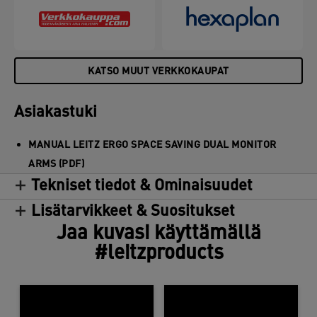
ja lisäämään tuottavuutta. Pakkauksessa tulee
mukana selkeät kokoamisohjeet varmistaen helpon
asennuksen ja kasaamisen.
KATSO MUUT VERKKOKAUPAT
Asiakastuki
MANUAL LEITZ ERGO SPACE SAVING DUAL MONITOR
ARMS (PDF)
Tekniset tiedot & Ominaisuudet
Lisätarvikkeet & Suositukset
Jaa kuvasi käyttämällä
#leitzproducts