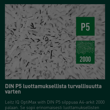
DIN P5 luottamuksellista turvallisuutta
varten
Leitz IQ OptiMax with DIN P5 silppuaa A4-arkit 2000
palaan. Se sopii erinomaisesti luottamuksellisten