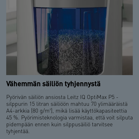
*Leitz IQ OptiMax 225 testattu pyörimistekniikalla ja
ilman sitä.
Vähemmän säiliön tyhjennystä
Pyörivän säiliön ansiosta Leitz IQ OptiMax P5 -
silppurin 15 litran säiliöön mahtuu 70 ylimääräistä
A4-arkkia (80 g/m²), mikä lisää käyttökapasiteettia
45 %. Pyörimisteknologia varmistaa, että voit silputa
pidempään ennen kuin silppusäiliö tarvitsee
tyhjentää.