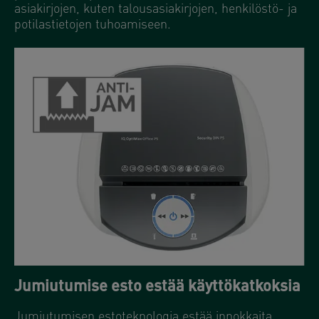
asiakirjojen, kuten talousasiakirjojen, henkilöstö- ja
potilastietojen tuhoamiseen.
Jumiutumise esto estää käyttökatkoksia
Jumiutumisen estoteknologia estää innokkaita