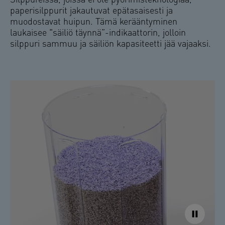
Silppureissa, joissa ei ole pyörimisteknologiaa,
paperisilppurit jakautuvat epätasaisesti ja
muodostavat huipun. Tämä kerääntyminen
laukaisee "säiliö täynnä”-indikaattorin, jolloin
silppuri sammuu ja säiliön kapasiteetti jää vajaaksi.