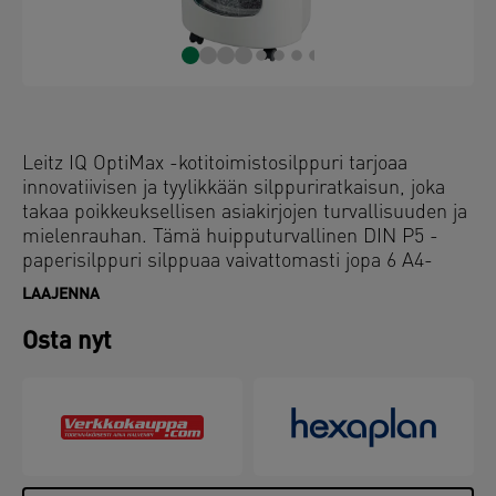
Leitz IQ OptiMax -kotitoimistosilppuri tarjoaa
innovatiivisen ja tyylikkään silppuriratkaisun, joka
takaa poikkeuksellisen asiakirjojen turvallisuuden ja
mielenrauhan. Tämä huipputurvallinen DIN P5 -
paperisilppuri silppuaa vaivattomasti jopa 6 A4-
arkkia kerrallaan mikroleikatuiksi paloiksi, joten se
LAAJENNA
on ihanteellinen pieni silppuri henkilökohtaiseen ja
kotitoimistokäyttöön. Ainutlaatuisen
Osta nyt
pyörimistekniikan ansiosta Optimax silppuri
maksimoi säiliön kapasiteetin +45 %*. Pyörivä säiliö
varmistaa tasaisen paperin jakautumisen, estäen
silppukasoja muodostumasta ja mahdollistaa jopa
70 lisäarkin (A4) silppuamisen ennen
tyhjennystarvetta. Säiliötä ei tarvitse irrottaa tai