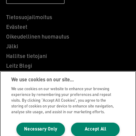
Tietosuojailmoitus
Evästeet
Oikeudellinen huomautus
Jälki
Hallitse tietojani
Leitz Blogi
Ammatti
We use cookies on our site…
Leitz EasyPrint
We use cookies on our website to enhance your browsing
Asiakastuki
experience by remembering your preferences and repeat
visits. By clicking “Accept All Cookies”, you agree to the
Pakkausten kierrätysohjeet
storing of cookies on your device to enhance site navigation,
analyse site usage, and assist in our marketing efforts.
Takuuehdot
Vaatimustenmukaisuusvakuutukset
Necessary Only
Accept All
Sivukartta