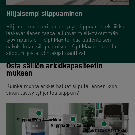
Hiljaisempi silppuaminen
Hiljainen moottori ja edistynyt silppuamistekniikka
laskevat äänen tasoa ja luovat miellyttävämmän
työympäristön. OptiMax tarjoaa uudenlaisen
näkökulman silppuamiseen OptiMax on todella
silppuri, josta työntekijät nauttivat.
Osta säiliön arkkikapasiteetin
mukaan
Kuinka monta arkkia haluat silputa, ennen kuin
sinun täytyy tyhjentää silppuri?
Silppua 550 x A4-arkkia
Silppua 350 x A4-arkkia
Silppua 225 x A4-arkkia