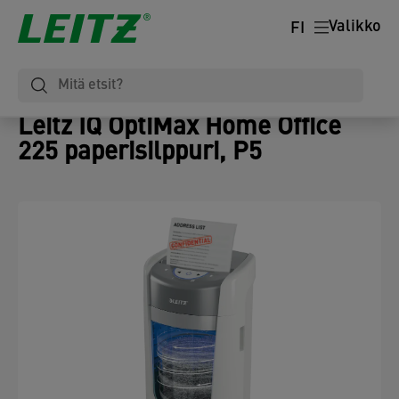
Valikko
FI
Leitz IQ OptiMax Home Office
225 paperisilppuri, P5