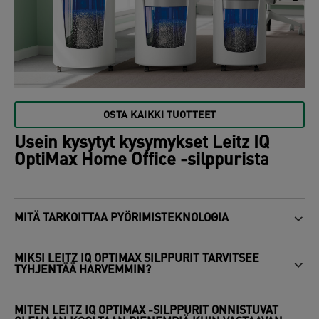
OSTA KAIKKI TUOTTEET
Usein kysytyt kysymykset Leitz IQ
OptiMax Home Office -silppurista
MITÄ TARKOITTAA PYÖRIMISTEKNOLOGIA
MIKSI LEITZ IQ OPTIMAX SILPPURIT TARVITSEE
TYHJENTÄÄ HARVEMMIN?
MITEN LEITZ IQ OPTIMAX -SILPPURIT ONNISTUVAT