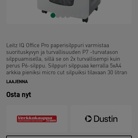
Leitz IQ Office Pro paperisilppuri varmistaa
suorituskyvyn ja turvallisuuden P7 -turvatason
silppuamisella, sillä se on 2x turvallisempi kuin
perus P6-silppu. Silppuri silppuaa kerralla 5xA4
arkkia pieniksi micro cut silpuiksi tilavaan 30 litran
silppusäiliöön. Kosketusnäyttö, pitkäkestoinen
LAAJENNA
silppuaminen ja jumiutumisen esto-teknologia
varmistaa helppokäyttöisyyden ja onnistuneen
Osta nyt
silppuamisen. Hiljainen (58dB) ja luokkansa pisin 4
tunnin yhtäjaksoinen silppuaminen tekee
paperisilppurista ihanteellisen toimistoon.