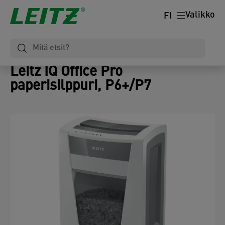
Valikko
FI
Leitz IQ Office Pro
paperisilppuri, P6+/P7