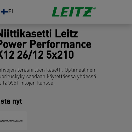
FI
Niittikasetti Leitz
Power Performance
K12 26/12 5x210
ahvojen teräsniittien kasetti. Optimaalinen
uorituskyky saadaan käytettäessä yhdessä
eitz 5551 nitojan kanssa.
sta nyt