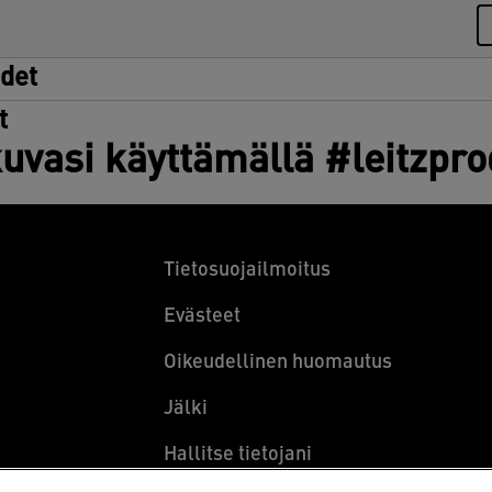
udet
t
uvasi käyttämällä #leitzpr
Tietosuojailmoitus
Evästeet
Oikeudellinen huomautus
Jälki
Hallitse tietojani