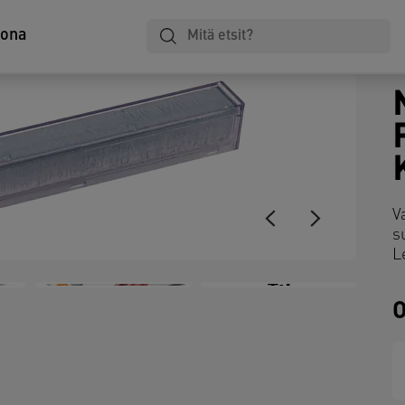
tona
V
s
L
+5
O