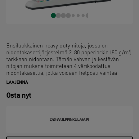
Ensiluokkainen heavy duty nitoja, jossa on
nidontakasettijärjestelmä 2-80 paperiarkin (80 g/m²)
tarkkaan nidontaan. Tämän vahvan ja kestävän
nitojan mukana toimitetaan 4 värikoodattua
nidontakasettia, jotka voidaan helposti vaihtaa
edestä ladattavan täyttömekanismin avulla.
LAAJENNA
Ihanteellinen toimistoon, postihuoneisiin ja muihin
yhteisiin tiloihin, sillä yhtä nitojaa voidaan käyttää
Osta nyt
usean kokoisiin asiakirjoihin valitsemalla ja
asettamalla kasetti, jossa on tarvittava niittikoko.
Tämä kestämään rakennettu heavy duty nitoja on
valmistettu metallista ja pienestä osasta
kierrätettyjä, kuluttajajätteen muoviosia, ja se on
korjattavissa varaosilla nitojien käyttöiän