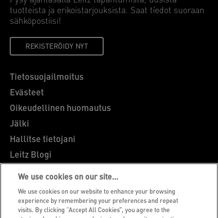
Pysy ajantasalla Leitz tapahtumista, uusista
tuotteista ja erikoistarjouksista. Saat tíedot suoraan
sähköpostiisi!
REKISTERÖIDY NYT
Tietosuojailmoitus
Evästeet
Oikeudellinen huomautus
Jälki
Hallitse tietojani
Leitz Blogi
Ammatti
We use cookies on our site…
Leitz EasyPrint
We use cookies on our website to enhance your browsing
Asiakastuki
experience by remembering your preferences and repeat
visits. By clicking “Accept All Cookies”, you agree to the
Pakkausten kierrätysohjeet