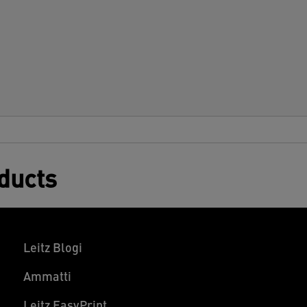
ksinkertaisesti liu'uttamalla se
eikkauskiskoon. Pyöreä, karkaistu
aihtoterä varmistaa korkealaatuisen ja
itkäikäisen leikkuun.
oducts
Leitz Blogi
Ammatti
Leitz EasyPrint