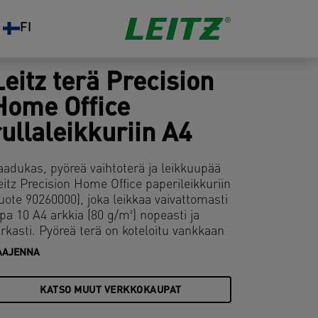
FI
Leitz terä Precision
Home Office
rullaleikkuriin A4
aadukas, pyöreä vaihtoterä ja leikkuupää
eitz Precision Home Office paperileikkuriin
tuote 90260000), joka leikkaa vaivattomasti
opa 10 A4 arkkia (80 g/m²) nopeasti ja
arkasti. Pyöreä terä on koteloitu vankkaan
eikkuupäähän, joten se on turvallinen
AAJENNA
aikissa päivittäisissä
aperinleikkaustehtävissä kotona,
KATSO MUUT VERKKOKAUPAT
oimistossa tai luokkahuoneessa. Terän
aihtaminen on nopeaa ja helppoa