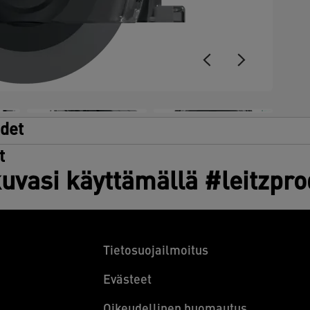
y
l
v
p
udet
t
uvasi käyttämällä #leitzpr
Tietosuojailmoitus
Evästeet
Oikeudellinen huomautus