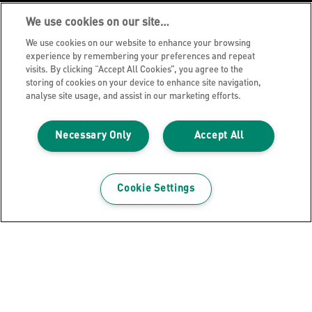
We use cookies on our site…
Tietosuojailmoitus
We use cookies on our website to enhance your browsing
Evästeet
experience by remembering your preferences and repeat
visits. By clicking “Accept All Cookies”, you agree to the
Oikeudellinen huomautus
storing of cookies on your device to enhance site navigation,
Jälki
analyse site usage, and assist in our marketing efforts.
Hallitse tietojani
Necessary Only
Accept All
Leitz Blogi
Ammatti
Leitz EasyPrint
Cookie Settings
Asiakastuki
Pakkausten kierrätysohjeet
Takuuehdot
Vaatimustenmukaisuusvakuutukset
Sivukartta