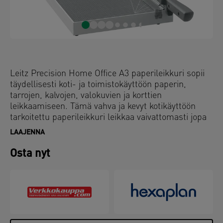
Leitz Precision Home Office A3 paperileikkuri sopii
täydellisesti koti- ja toimistokäyttöön paperin,
tarrojen, kalvojen, valokuvien ja korttien
leikkaamiseen. Tämä vahva ja kevyt kotikäyttöön
tarkoitettu paperileikkuri leikkaa vaivattomasti jopa
10 A3 arkkia (80 g/m²) nopeasti ja tarkasti. Sisältää
LAAJENNA
ainutlaatuisen EdgeGlow-valoteknologian, joka
valaisee leikkuureunan parempaa näkyvyyttä ja
Osta nyt
maksimaalista tarkkuutta varten. Selkeä,
käsikäyttöinen paperipuristin pitää paperin
paikallaan ja ergonominen kahva takaa mukavan ja
helpon leikkaamisen. Laminoidun työtason
ruudukko- ja mittausviivojen sekä kulmaohjainten
avulla paperi on helppo ja nopea kohdistaa.