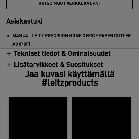
Turvallinen terän suojus antaa täydellisen suojan ja
KATSO MUUT VERKKOKAUPAT
turvasalpa pitää terän lukittuna, kun sitä ei käytetä.
Laadukas ruostumattomasta teräksestä valmistettu
Asiakastuki
terä, tukeva työtaso ja laajennettu 3 vuoden takuu
varmistavat leikkurin laadun ja pitkäikäisen käytön.
MANUAL LEITZ PRECISION HOME OFFICE PAPER CUTTER
A3 (PDF)
Tekniset tiedot & Ominaisuudet
Lisätarvikkeet & Suositukset
Jaa kuvasi käyttämällä
#leitzproducts