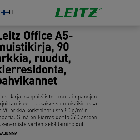
FI
Leitz Office A5-
muistikirja, 90
arkkia, ruudut,
kierresidonta,
pahvikannet
uistikirja jokapäiväisten muistiinpanojen
irjoittamiseen. Jokaisessa muistikirjassa
n 90 arkkia korkealaatuista 80 g/m²:n
aperia. Siinä on kierresidonta 360 asteen
ukenemista varten sekä laminoidut
ahvikannet.
AAJENNA