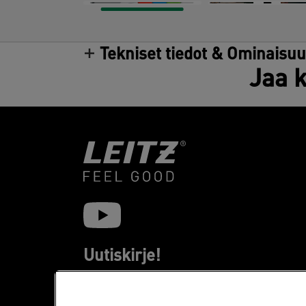
Tekniset tiedot & Ominaisu
Jaa k
Uutiskirje!
Pysy ajantasalla Leitz tapahtumista,
uusista tuotteista ja erikoistarjouksista.