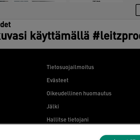
+4
udet
uvasi käyttämällä #leitzpr
Tietosuojailmoitus
Evästeet
Oikeudellinen huomautus
Jälki
Hallitse tietojani