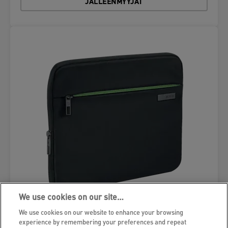
JÄLLEENMYYJÄT
We use cookies on our site…
We use cookies on our website to enhance your browsing
experience by remembering your preferences and repeat
Leitz Complete kotelo tabletille 10"