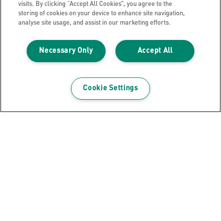
visits. By clicking “Accept All Cookies”, you agree to the
storing of cookies on your device to enhance site navigation,
KATSO TUOTE
analyse site usage, and assist in our marketing efforts.
JÄLLEENMYYJÄT
Necessary Only
Accept All
Cookie Settings
Uutiskirje!
Pysy ajantasalla Leitz tapahtumista, uusista
tuotteista ja erikoistarjouksista. Saat tíedot suoraan