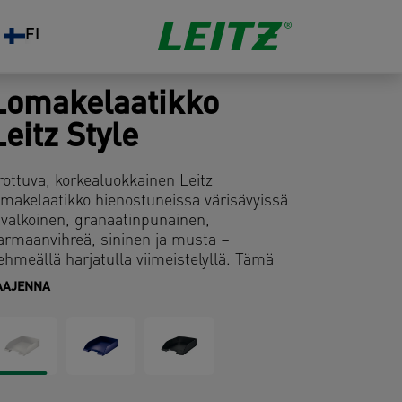
FI
Lomakelaatikko
Leitz Style
rottuva, korkealuokkainen Leitz
omakelaatikko hienostuneissa värisävyissä
 valkoinen, granaatinpunainen,
armaanvihreä, sininen ja musta –
ehmeällä harjatulla viimeistelyllä. Tämä
estävä lomakelaatikko sopii täydellisesti
AAJENNA
hteen muiden Leitz Style tuotteiden
anssa.