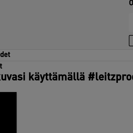
O
udet
t
uvasi käyttämällä #leitzpr