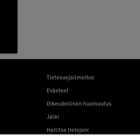
Tietosuojailmoitus
Evästeet
Oikeudellinen huomautus
Jälki
Hallitse tietojani