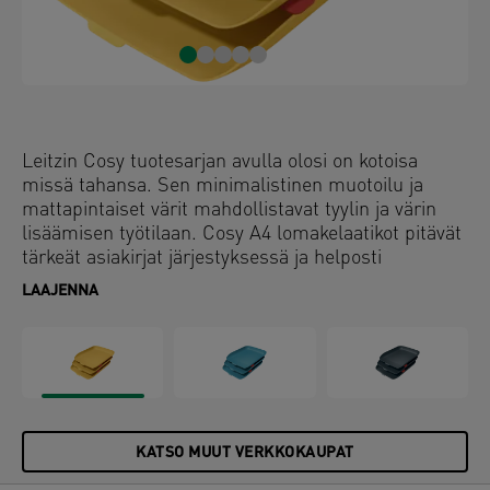
Leitzin Cosy tuotesarjan avulla olosi on kotoisa
missä tahansa. Sen minimalistinen muotoilu ja
mattapintaiset värit mahdollistavat tyylin ja värin
lisäämisen työtilaan. Cosy A4 lomakelaatikot pitävät
tärkeät asiakirjat järjestyksessä ja helposti
saavutettavissa. Nämä korkealaatuiset
LAAJENNA
lomakelaatikot ovat täydellisiä luomaan kotiin tai
toimistoon rennon ja tuottavan työympäristön.
KATSO MUUT VERKKOKAUPAT