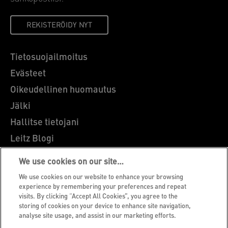
REKISTERÖIDY NYT
Tietosuojailmoitus
Evästeet
Oikeudellinen huomautus
Jälki
Hallitse tietojani
Leitz Blogi
Ammatti
We use cookies on our site…
Leitz EasyPrint
We use cookies on our website to enhance your browsing
Asiakastuki
experience by remembering your preferences and repeat
visits. By clicking “Accept All Cookies”, you agree to the
Pakkausten kierrätysohjeet
storing of cookies on your device to enhance site navigation,
analyse site usage, and assist in our marketing efforts.
Takuuehdot