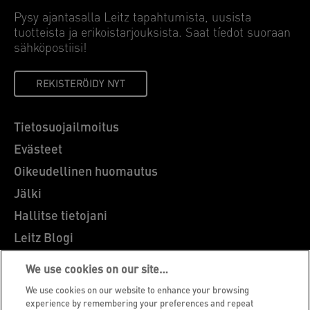
Pysy ajantasalla Leitz tapahtumista, uusista
tuotteista ja erikoistarjouksista. Saat tíedot suoraan
sähköpostiisi!
REKISTERÖIDY NYT
Tietosuojailmoitus
Evästeet
Oikeudellinen huomautus
Jälki
Hallitse tietojani
Leitz Blogi
Ammatti
We use cookies on our site…
Leitz EasyPrint
We use cookies on our website to enhance your browsing
Asiakastuki
experience by remembering your preferences and repeat