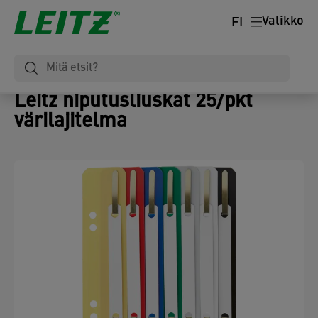
Valikko
FI
Leitz niputusliuskat 25/pkt
värilajitelma