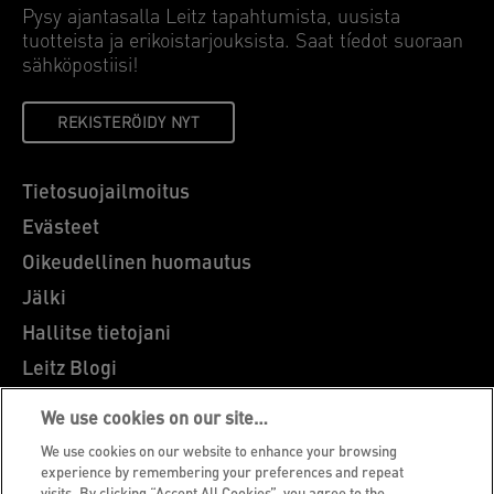
Pysy ajantasalla Leitz tapahtumista, uusista
tuotteista ja erikoistarjouksista. Saat tíedot suoraan
sähköpostiisi!
REKISTERÖIDY NYT
Tietosuojailmoitus
Evästeet
Oikeudellinen huomautus
Jälki
Hallitse tietojani
Leitz Blogi
Ammatti
We use cookies on our site…
Leitz EasyPrint
We use cookies on our website to enhance your browsing
Asiakastuki
experience by remembering your preferences and repeat